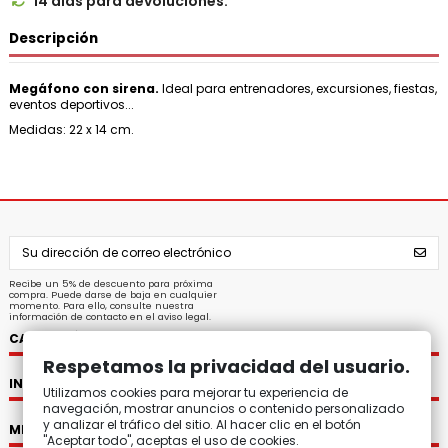
14 días para devoluciones.

Descripción
Megáfono con sirena.
Ideal para entrenadores, excursiones, fiestas,
eventos deportivos...
Medidas: 22 x 14 cm.
Recibe un 5% de descuento para próxima
compra. Puede darse de baja en cualquier
momento. Para ello, consulte nuestra
información de contacto en el aviso legal.
CATEGORÍAS
Respetamos la privacidad del usuario.
INFORMACIÓN
Utilizamos cookies para mejorar tu experiencia de
navegación, mostrar anuncios o contenido personalizado
y analizar el tráfico del sitio. Al hacer clic en el botón
MI CUENTA
"Aceptar todo", aceptas el uso de cookies.