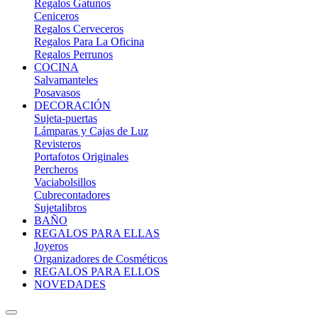
Regalos Gatunos
Ceniceros
Regalos Cerveceros
Regalos Para La Oficina
Regalos Perrunos
COCINA
Salvamanteles
Posavasos
DECORACIÓN
Sujeta-puertas
Lámparas y Cajas de Luz
Revisteros
Portafotos Originales
Percheros
Vaciabolsillos
Cubrecontadores
Sujetalibros
BAÑO
REGALOS PARA ELLAS
Joyeros
Organizadores de Cosméticos
REGALOS PARA ELLOS
NOVEDADES