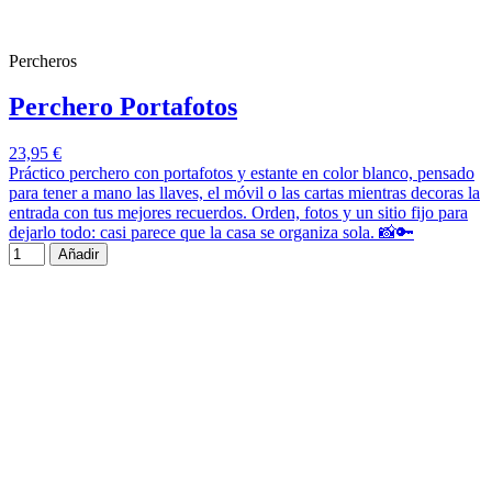
Percheros
Perchero Portafotos
23,95 €
Práctico perchero con portafotos y estante en color blanco, pensado
para tener a mano las llaves, el móvil o las cartas mientras decoras la
entrada con tus mejores recuerdos. Orden, fotos y un sitio fijo para
dejarlo todo: casi parece que la casa se organiza sola. 📸🔑
Añadir