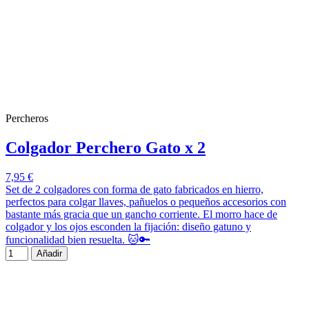
Percheros
Colgador Perchero Gato x 2
7,95 €
Set de 2 colgadores con forma de gato fabricados en hierro,
perfectos para colgar llaves, pañuelos o pequeños accesorios con
bastante más gracia que un gancho corriente. El morro hace de
colgador y los ojos esconden la fijación: diseño gatuno y
funcionalidad bien resuelta. 🐱🔑
Añadir