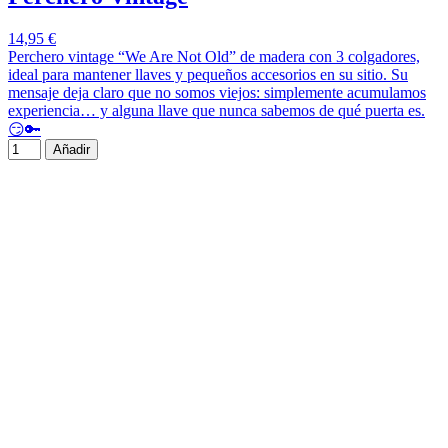
14,95 €
Perchero vintage “We Are Not Old” de madera con 3 colgadores,
ideal para mantener llaves y pequeños accesorios en su sitio. Su
mensaje deja claro que no somos viejos: simplemente acumulamos
experiencia… y alguna llave que nunca sabemos de qué puerta es.
😏🔑
Añadir