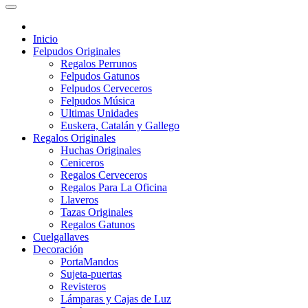
Inicio
Felpudos Originales
Regalos Perrunos
Felpudos Gatunos
Felpudos Cerveceros
Felpudos Música
Ultimas Unidades
Euskera, Catalán y Gallego
Regalos Originales
Huchas Originales
Ceniceros
Regalos Cerveceros
Regalos Para La Oficina
Llaveros
Tazas Originales
Regalos Gatunos
Cuelgallaves
Decoración
PortaMandos
Sujeta-puertas
Revisteros
Lámparas y Cajas de Luz