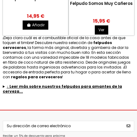
Felpudo Somos Muy Cañeros
14,95 €
15,95 €
Añadir
Ver
¡Deja claro cuál es el combustible oficial de la casa antes de que
toquen el timbre! Descubre nuestra selección de
felpudos
cerveceros
, la forma más original, divertida y gamberra de dar la
bienvenida a tus visitas con mucho buen rollo. En esta sección
contamos con una variedad impecable de 18 modelos fabricados
en fibra de coco natural de alta resistencia. Desde originales juegos
de palabras hasta ingeniosas advertencias para los invitados. ¡El
accesorio de entrada perfecto para tu hogar o para acertar de lleno
con
regalos para cerveceros
!
↓ Leer más sobre nuestros felpudos para amantes de la
cerveza...
Recibe un 5% de descuento para próxima