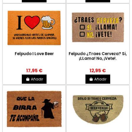
Felpudo I Love Beer
Felpudo ¿Traes Cerveza? Si,
¡LLama! No, ¡Vete!.
17,95 €
12,95 €
Añadir
Añadir