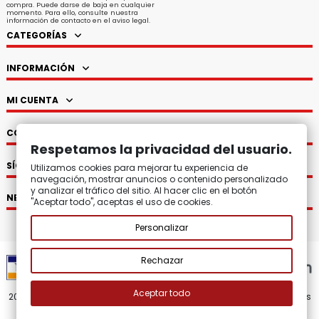
compra. Puede darse de baja en cualquier
momento. Para ello, consulte nuestra
información de contacto en el aviso legal.
CATEGORÍAS
INFORMACIÓN
MI CUENTA
CONTACTO
Respetamos la privacidad del usuario.
SÍGUENOS
Utilizamos cookies para mejorar tu experiencia de
navegación, mostrar anuncios o contenido personalizado
y analizar el tráfico del sitio. Al hacer clic en el botón
NEWSLETTER
"Aceptar todo", aceptas el uso de cookies.
Personalizar
Rechazar
Aceptar todo
2008 - 2026.
Zatton Regalos Originales y Decoración.
Todos los
derechos reservados.