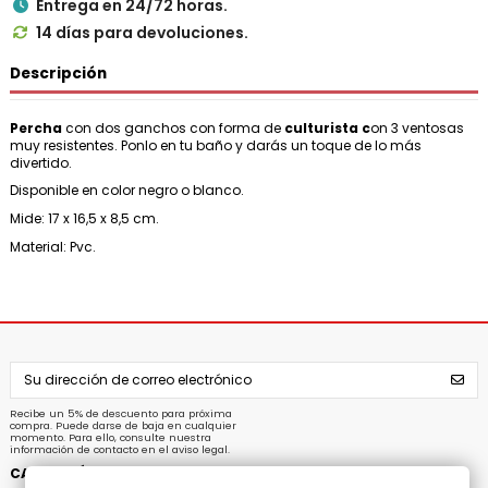
Entrega en 24/72 horas.

14 días para devoluciones.

Descripción
Percha
con dos ganchos con forma de
culturista c
on 3 ventosas
muy resistentes. Ponlo en tu baño y darás un toque de lo más
divertido.
Disponible en color negro o blanco.
Mide: 17 x 16,5 x 8,5 cm.
Material: Pvc.
Recibe un 5% de descuento para próxima
compra. Puede darse de baja en cualquier
momento. Para ello, consulte nuestra
información de contacto en el aviso legal.
CATEGORÍAS