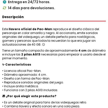
Entrega en 24/72 horas.

14 días para devoluciones.

Descripción
Este
llavero oficial de Pac-Man
reproduce el diseño clásico del
personaje en color amarillo y negro. Al accionarlo, emite sonidos
originales del videojuego, un detalle perfecto para nostálgicos,
gamers y personas que todavía recuerdan lo que era jugar sin
actualizaciones de 40 GB. 😏
Tiene un tamaño compacto de aproximadamente
4 cm
de diámetro
e incluye las
2 pilas AG13
necesarias para empezar a usarlo desde el
primer momento.
✨ Características
• Licencia oficial Pac-Man.
• Diámetro aproximado: 4 cm.
• Diseño con forma de Pac-Man.
• Reproduce sonidos originales del juego.
• Incluye anilla metálica.
• Funciona con 2 pilas AG13 incluidas.
🎁 ¿Por qué elegir este producto?
• Es un detalle original para fans de los videojuegos retro.
• Combina llavero y efecto sonoro en una sola pieza.