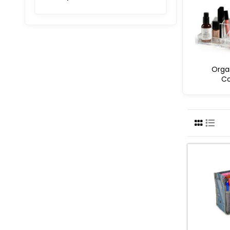
Orga
C