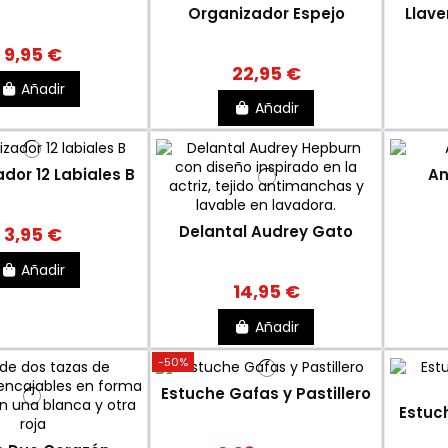
Organizador Espejo
Llave
9,95 €
22,95 €
Añadir
Añadir
dor 12 Labiales B
An
Delantal Audrey Gato
3,95 €
Añadir
14,95 €
Añadir
-50%
Estuche Gafas y Pastillero
Estuch