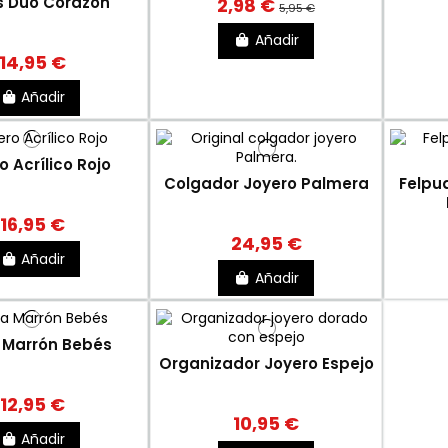
s Duo Corazón
2,98 €
5,95 €
Añadir
14,95 €
Añadir
o Acrílico Rojo
Colgador Joyero Palmera
Felpu
16,95 €
24,95 €
Añadir
Añadir
 Marrón Bebés
Organizador Joyero Espejo
12,95 €
10,95 €
Añadir