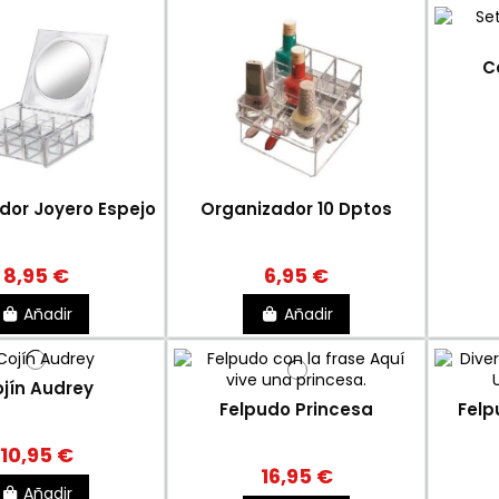
C
dor Joyero Espejo
Organizador 10 Dptos
8,95 €
6,95 €
Añadir
Añadir
jín Audrey
Felpudo Princesa
Felp
10,95 €
16,95 €
Añadir