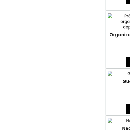
Organiza
Gu
Nec