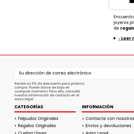
Encuentra
joyeros p
de
regalo
↓ Leer 
Recibe un 5% de descuento para próxima
compra. Puede darse de baja en
cualquier momento. Para ello, consulte
nuestra información de contacto en el
aviso legal.
CATEGORÍAS
INFORMACIÓN
Felpudos Originales
Contacte con nosotro
Regalos Originales
Envíos y devoluciones
Cuelga Llaves
Aviso Legal