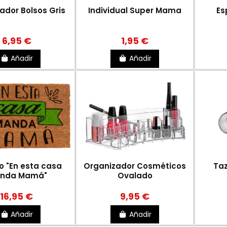
ador Bolsos Gris
Individual Super Mama
Es
6,95 €
1,95 €
Añadir
Añadir
o "En esta casa
Organizador Cosméticos
Taz
nda Mamá"
Ovalado
16,95 €
9,95 €
Añadir
Añadir