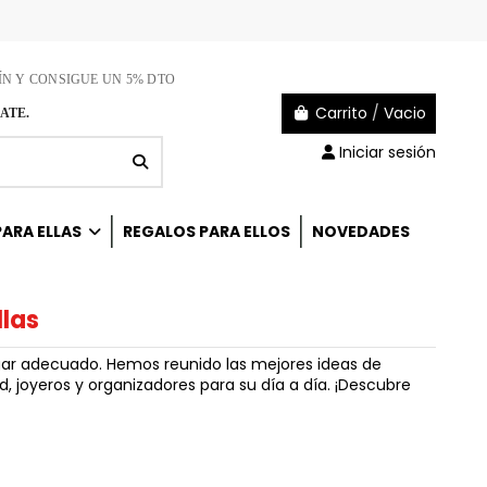
ÍN Y CONSIGUE UN 5% DTO
Carrito
/
Vacio
ATE.
Iniciar sesión
ARA ELLAS
REGALOS PARA ELLOS
NOVEDADES
llas
lugar adecuado. Hemos reunido las mejores ideas de
d, joyeros y organizadores para su día a día. ¡Descubre