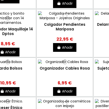
Añadir
Colgador Pendientes
Delan
dor Maquillaje 14
Mariposa
Dptos
22,95 €
8,95 €
Añadir
Añadir
arda Bolsos
Organizador Cables Rosa
Sujeta
10,95 €
6,95 €
Añadir
Añadir
eser Étnico