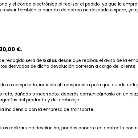
o y el correo electrónico al realizar el pedido, ya que la empre
revisar también la carpeta de correo no deseado o spam, ya qu
30,00 €.
 de recogida será de
5 días
desde que recibas el aviso de la emp
stos derivados de dicha devolución correrán a cargo del cliente.
ado o manipulado, indícalo al transportista para que quede refle
egado roto, dañado o incorrecto, deberás comunicárnoslo en un p
ografías del producto y del embalaje.
la incidencia con la empresa de transporte.
tas realizar una devolución, puedes ponerte en contacto con 