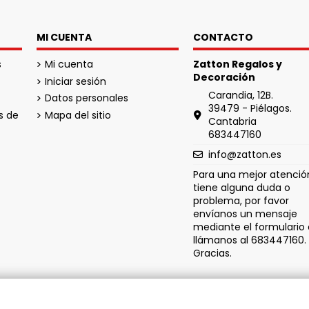
MI CUENTA
CONTACTO
s
Mi cuenta
Zatton Regalos y
Decoración
Iniciar sesión
Carandia, 12B.
Datos personales
39479 - Piélagos.
s de
Mapa del sitio
Cantabria
683447160
info@zatton.es
Para una mejor atención
tiene alguna duda o
problema, por favor
envíanos un mensaje
mediante el formulario 
llámanos al 683447160.
Gracias.