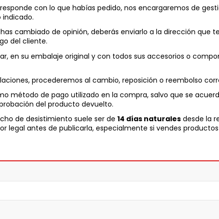
responde con lo que habías pedido, nos encargaremos de gestiona
 indicado.
has cambiado de opinión, deberás enviarlo a la dirección que te
o del cliente.
sar, en su embalaje original y con todos sus accesorios o comp
talaciones, procederemos al cambio, reposición o reembolso corr
smo método de pago utilizado en la compra, salvo que se acuerd
robación del producto devuelto.
echo de desistimiento suele ser de
14 días naturales
desde la r
or legal antes de publicarla, especialmente si vendes productos