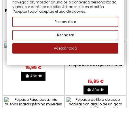
navegación, mostrar anuncios o contenido personalizado
y analizar el tráfico del sitio. Al hacer clic en el botón
Felpudo Una Bruja Vive Aquí
"Aceptar todo", aceptas el uso de cookies.
14,95 €
Añadir
Personalizar
15,95 €
Rechazar
Añadir
Aceptar todo
Felpudo Gatos Juntos
Felpudo Gato Que Te Pires
15,95 €
Añadir
15,95 €
Añadir
Felpudo "Pasa pasa, mis
dueños ladran pero no
muerden".
Felpudo Gato Hello
16,95 €