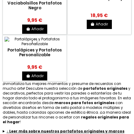
Vaciabolsillos Portafotos
Negro
18,95 €
9,95 €
Añadir
Añadir
Portalápices y Portafotos
Personalizable
9,95 €
Añadir
¡Inmortaliza tus mejores momentos y presume de recuerdos con
mucho arte! Descubre nuestra selección de
portafotos originales
y
decorativos, perfectos para vestir las paredes o estanterías de tu
hogar dando todo el protagonismo a tus imágenes favoritas. En esta
sección encontrarás desde
marcos para fotos originales
con
divertidos diseños en forma de sello postal o modelos múltiples y
dobles, hasta coloridas opciones de estética étnica. ¡La manera ideal
de personalizar tus rincones o acertar con
regalos originales para
el hogar
!
↓ Leer más sobre nuestros portafotos originales y marcos