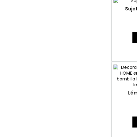
Suje
Lá