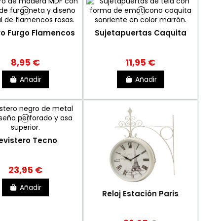
o Furgo Flamencos
Sujetapuertas Caquita
8,95 €
11,95 €
Añadir
Añadir
evistero Tecno
23,95 €
Añadir
Reloj Estación Paris