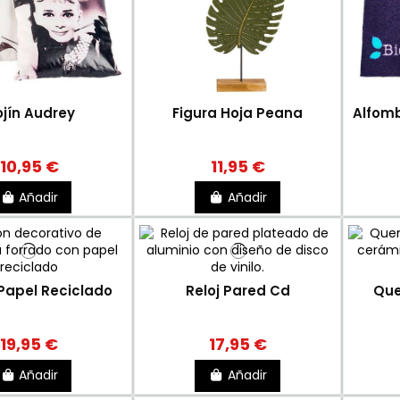
jín Audrey
Figura Hoja Peana
Alfomb
10,95 €
11,95 €
Añadir
Añadir
Papel Reciclado
Reloj Pared Cd
Que
19,95 €
17,95 €
Añadir
Añadir