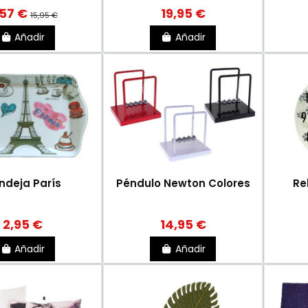
,57 €
19,95 €
15,95 €
Añadir
Añadir
ndeja París
Péndulo Newton Colores
Re
2,95 €
14,95 €
Añadir
Añadir