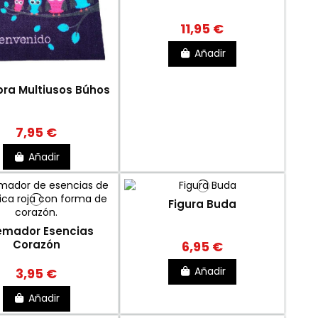
11,95 €
Añadir
ra Multiusos Búhos
7,95 €
Añadir
Figura Buda
mador Esencias
Corazón
6,95 €
Añadir
3,95 €
Añadir