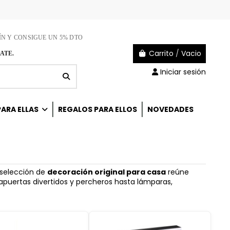
ÍN Y CONSIGUE UN 5% DTO
Carrito
/
Vacio
ATE.
Iniciar sesión
ARA ELLAS
REGALOS PARA ELLOS
NOVEDADES
 selección de
decoración original para casa
reúne
puertas divertidos y percheros hasta lámparas,