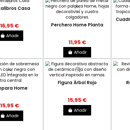
talibros Casa
Cuadr
Perchero Home Planta
16,95 €
Añadir
11,95 €
Añadir
Figura Árbol Rojo
R
mpara Home
15,95 €
15,95 €
Añadir
Añadir