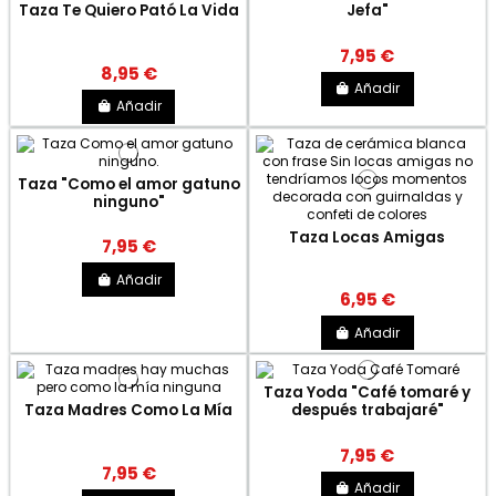
Taza Te Quiero Pató La Vida
Jefa"
7,95 €
8,95 €
Añadir
Añadir
Taza "Como el amor gatuno
ninguno"
Taza Locas Amigas
7,95 €
Añadir
6,95 €
Añadir
Taza Yoda "Café tomaré y
Taza Madres Como La Mía
después trabajaré"
7,95 €
7,95 €
Añadir