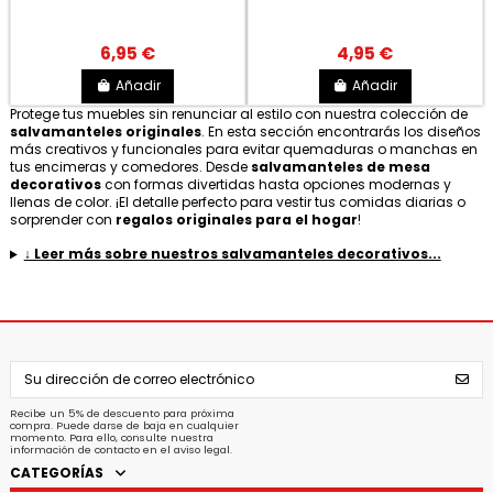
6,95 €
4,95 €
Añadir
Añadir
Protege tus muebles sin renunciar al estilo con nuestra colección de
salvamanteles originales
. En esta sección encontrarás los diseños
más creativos y funcionales para evitar quemaduras o manchas en
tus encimeras y comedores. Desde
salvamanteles de mesa
decorativos
con formas divertidas hasta opciones modernas y
llenas de color. ¡El detalle perfecto para vestir tus comidas diarias o
sorprender con
regalos originales para el hogar
!
↓ Leer más sobre nuestros salvamanteles decorativos...
Recibe un 5% de descuento para próxima
compra. Puede darse de baja en cualquier
momento. Para ello, consulte nuestra
información de contacto en el aviso legal.
CATEGORÍAS