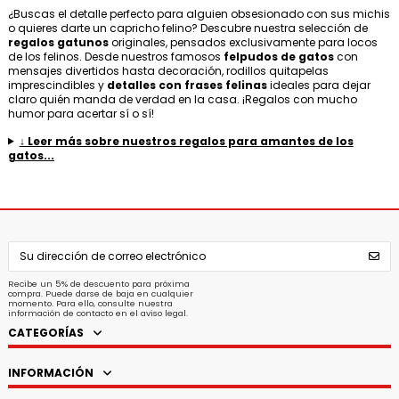
¿Buscas el detalle perfecto para alguien obsesionado con sus michis
o quieres darte un capricho felino? Descubre nuestra selección de
regalos gatunos
originales, pensados exclusivamente para locos
de los felinos. Desde nuestros famosos
felpudos de gatos
con
mensajes divertidos hasta decoración, rodillos quitapelas
imprescindibles y
detalles con frases felinas
ideales para dejar
claro quién manda de verdad en la casa. ¡Regalos con mucho
humor para acertar sí o sí!
↓ Leer más sobre nuestros regalos para amantes de los
gatos...
Recibe un 5% de descuento para próxima
compra. Puede darse de baja en cualquier
momento. Para ello, consulte nuestra
información de contacto en el aviso legal.
CATEGORÍAS
INFORMACIÓN