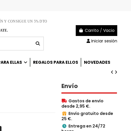
ÍN Y CONSIGUE UN 5% DTO
Carrito
/
Vacio
ATE.
Iniciar sesión
ARA ELLAS
REGALOS PARA ELLOS
NOVEDADES
Envío
Gastos de envío

desde 2,95 €.
Envío gratuito desde

25 €.
Entrega en 24/72
