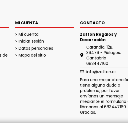
MI CUENTA
CONTACTO
s
Mi cuenta
Zatton Regalos y
Decoración
Iniciar sesión
Carandia, 12B.
Datos personales
39479 - Piélagos.
s de
Mapa del sitio
Cantabria
683447160
info@zatton.es
Para una mejor atención
tiene alguna duda o
problema, por favor
envíanos un mensaje
mediante el formulario 
llámanos al 683447160.
Gracias.