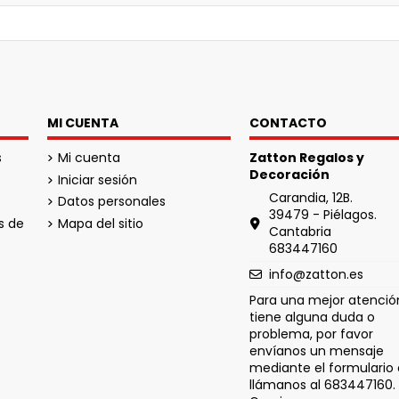
MI CUENTA
CONTACTO
s
Mi cuenta
Zatton Regalos y
Decoración
Iniciar sesión
Carandia, 12B.
Datos personales
39479 - Piélagos.
s de
Mapa del sitio
Cantabria
683447160
info@zatton.es
Para una mejor atención
tiene alguna duda o
problema, por favor
envíanos un mensaje
mediante el formulario 
llámanos al 683447160.