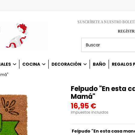
SUSCRÍBETE A NUESTRO BOLET
REGÍSTR
NALES
COCINA
DECORACIÓN
BAÑO
REGALOS P
amá"
Felpudo "En esta 
Mamá"
16,95 €
Impuestos incluidos
Felpudo
"En esta casa man