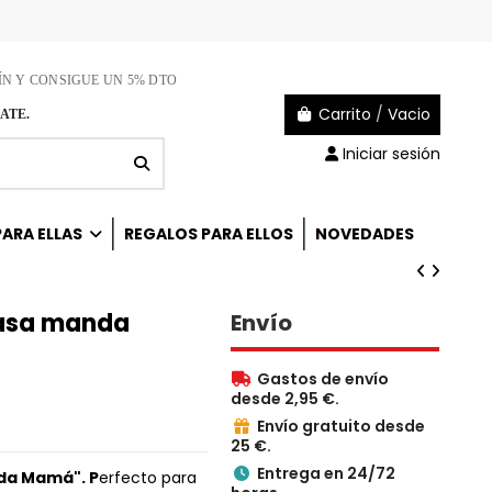
ÍN Y CONSIGUE UN 5% DTO
Carrito
/
Vacio
ATE.
Iniciar sesión
ARA ELLAS
REGALOS PARA ELLOS
NOVEDADES
casa manda
Envío
Gastos de envío

desde 2,95 €.
Envío gratuito desde

25 €.
Entrega en 24/72

da Mamá". P
erfecto para