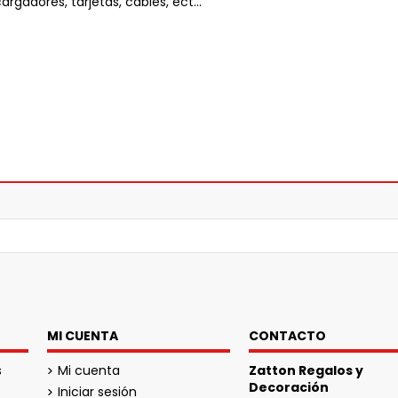
rgadores, tarjetas, cables, ect...
MI CUENTA
CONTACTO
s
Mi cuenta
Zatton Regalos y
Decoración
Iniciar sesión