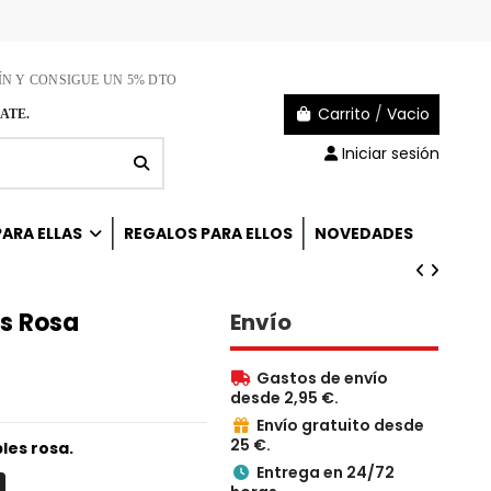
ÍN Y CONSIGUE UN 5% DTO
Carrito
/
Vacio
ATE.
Iniciar sesión
ARA ELLAS
REGALOS PARA ELLOS
NOVEDADES
s Rosa
Envío
Gastos de envío

desde 2,95 €.
Envío gratuito desde

25 €.
les rosa.
Entrega en 24/72
