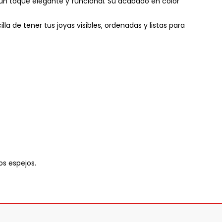
n un toque elegante y funcional. Su acabado en color
la de tener tus joyas visibles, ordenadas y listas para
s espejos.