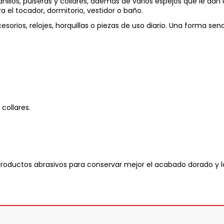
nillos, pulseras y collares, además de varios espejos que le da
 el tocador, dormitorio, vestidor o baño.
rios, relojes, horquillas o piezas de uso diario. Una forma sencil
 collares.
roductos abrasivos para conservar mejor el acabado dorado y lo