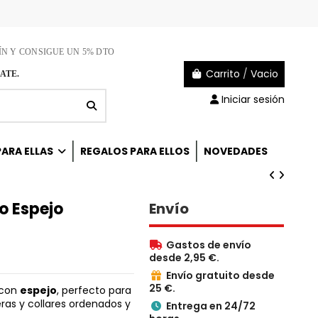
ÍN Y CONSIGUE UN 5% DTO
Carrito
/
Vacio
ATE.
Iniciar sesión
ARA ELLAS
REGALOS PARA ELLOS
NOVEDADES
o Espejo
Envío
Gastos de envío

desde 2,95 €.
Envío gratuito desde

25 €.
 con
espejo
, perfecto para
eras y collares ordenados y
Entrega en 24/72
