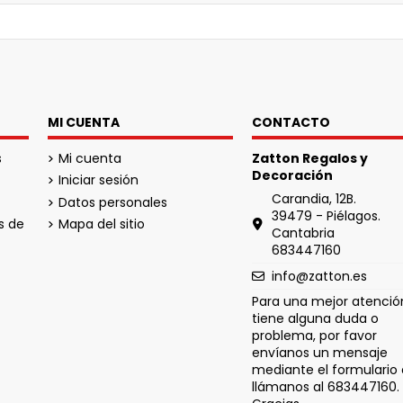
MI CUENTA
CONTACTO
s
Mi cuenta
Zatton Regalos y
Decoración
Iniciar sesión
Carandia, 12B.
Datos personales
39479 - Piélagos.
s de
Mapa del sitio
Cantabria
683447160
info@zatton.es
Para una mejor atención
tiene alguna duda o
problema, por favor
envíanos un mensaje
mediante el formulario 
llámanos al 683447160.