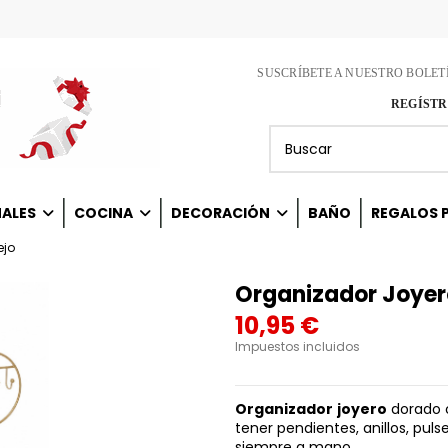
SUSCRÍBETE A NUESTRO BOLET
REGÍSTR
NALES
COCINA
DECORACIÓN
BAÑO
REGALOS P
ejo
Organizador Joyer
10,95 €
Impuestos incluidos
Organizador
joyero
dorado
tener pendientes, anillos, puls
siempre a mano.