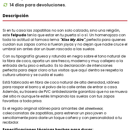
14 días para devoluciones.

Descripción
Si en tu casa las zapatillas no son solo calzado, sino una religión,
este
felpudo
tenía que estar en tu puerta sí o sí. Un homenajazo con
toda la actitud al famoso lema
"Kiss My Airs"
, perfecto para quienes
cuidan sus zapas como si fueran joyas y no dejan que nadie cruce el
umbral sin antes dar un buen rascado a las suelas.
Con su tipografía gruesa y rotunda en negro sobre el tono natural de
la fibra de coco, aporta un aire fresco, moderno y muy callejero a la
entrada de tu piso o estudio. Es la declaración de intenciones
perfecta para dejar claro a tus visitas que aquí dentro se respeta la
cultura urbana y se cuida el suelo.
Está fabricado en fibra de coco natural de alta densidad, idónea
para raspar el barro y el polvo de la calle antes de entrar a casa.
Además, su trasera de PVC antideslizante garantiza que no se mueva
del sitio ni aunque te estés limpiando las suelas con tus zapas
favoritas a toda prisa.
Es el regalo original idóneo para amantes del
streetwear
,
coleccionistas de zapatillas, para estrenar un piso joven o
sencillamente para darle un toque cañero y con personalidad a tu
recibidor.
Especificaciones técnicas hechas para durar: