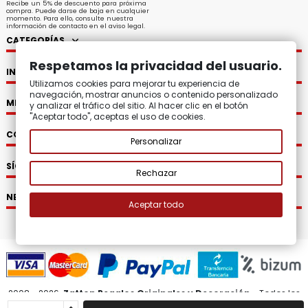
Recibe un 5% de descuento para próxima
compra. Puede darse de baja en cualquier
momento. Para ello, consulte nuestra
información de contacto en el aviso legal.
CATEGORÍAS
Respetamos la privacidad del usuario.
INFORMACIÓN
Utilizamos cookies para mejorar tu experiencia de
navegación, mostrar anuncios o contenido personalizado
MI CUENTA
y analizar el tráfico del sitio. Al hacer clic en el botón
"Aceptar todo", aceptas el uso de cookies.
CONTACTO
Personalizar
SÍGUENOS
Rechazar
NEWSLETTER
Aceptar todo
2008 - 2026.
Zatton Regalos Originales y Decoración.
Todos los
derechos reservados.