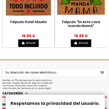
Felpudo Hotel Abuela
Felpudo "En esta casa
manda Mamá"
16,95 €
16,95 €
Añadir
Añadir
Recibe un 5% de descuento para próxima
compra. Puede darse de baja en cualquier
momento. Para ello, consulte nuestra
información de contacto en el aviso legal.
CATEGORÍAS
Respetamos la privacidad del usuario.
INFORMACIÓN