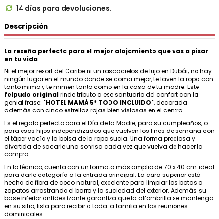
14 días para devoluciones.

Descripción
La reseña perfecta para el mejor alojamiento que vas a pisar
en tu vida
Ni el mejor resort del Caribe ni un rascacielos de lujo en Dubái; no hay
ningún lugar en el mundo donde se coma mejor, te laven la ropa con
tanto mimo y te mimen tanto como en la casa de tu madre. Este
felpudo original
rinde tributo a ese santuario del confort con la
genial frase:
"HOTEL MAMÁ 5* TODO INCLUIDO"
, decorada
además con cinco estrellas rojas bien vistosas en el centro.
Es el regalo perfecto para el Día de la Madre, para su cumpleaños, o
para esos hijos independizados que vuelven los fines de semana con
el táper vacío y la bolsa de la ropa sucia. Una forma preciosa y
divertida de sacarle una sonrisa cada vez que vuelva de hacer la
compra.
En lo técnico, cuenta con un formato más amplio de 70 x 40 cm, ideal
para darle categoría a la entrada principal. La cara superior está
hecha de fibra de coco natural, excelente para limpiar las botas o
zapatos arrastrando el barro y la suciedad del exterior. Además, su
base inferior antideslizante garantiza que la alfombrilla se mantenga
en su sitio, lista para recibir a toda la familia en las reuniones
dominicales.