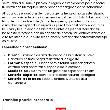
se mudan a su nuevo piso en la región, o simplemente para decorar
tu portal con un toque rústico, místico y cargado de personalidad.
Al igual que el carácter de nuestra gente frente al norte, este felpudo
es duro y resistente a las inclemencias del tiempo. Está fabricado con
fibra de coco natural de 1,5 cm
de
espesor, garantizando una
densidad de cepillado insuperable para limpiar el barro, el agua de
la lluvia y la suciedad de las botas antes de pisar el recibidor. Su
base está reforzada con un soporte de goma/PVC antideslizante de
alta resistencia que evita resbalones y lo mantiene perfectamente fijo
en su sitio.
Especificaciones técnicas:
Diseño:
Grabado de alta definición de la histórica Estela
Cántabra en tinta negra resistente al desgaste.
Formato especial:
Diseño semicircular, súper elegante y
estético para optimizar el espacio de la entrada.
Medidas:
60 x 40 cm con un generoso espesor de 1,5 cm.
Material superior:
100% fibra de coco natural ecológica.
Material de la base:
Soporte antideslizante de alta
adherencia.
También podría interesarle
Nuevo