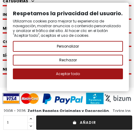
CATEGORÍAS
Respetamos la privacidad del usuario.
INFORMACIÓN
Utilizamos cookies para mejorar tu experiencia de
navegación, mostrar anuncios o contenido personalizado
MI CUENTA
y analizar el tráfico del sitio. Al hacer clic en el botón
"Aceptar todo", aceptas el uso de cookies.
CONTACTO
Personalizar
SÍGUENOS
Rechazar
NEWSLETTER
Aceptar todo
2008 - 2026.
Zatton Regalos Originales y Decoración.
Todos los
derechos reservados.
AÑADIR