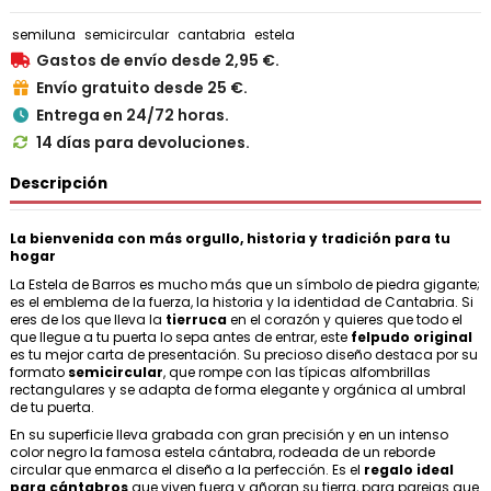
semiluna
semicircular
cantabria
estela
Gastos de envío desde 2,95 €.

Envío gratuito desde 25 €.

Entrega en 24/72 horas.

14 días para devoluciones.

Descripción
La bienvenida con más orgullo, historia y tradición para tu
hogar
La Estela de Barros es mucho más que un símbolo de piedra gigante;
es el emblema de la fuerza, la historia y la identidad de Cantabria. Si
eres de los que lleva la
tierruca
en el corazón y quieres que todo el
que llegue a tu puerta lo sepa antes de entrar, este
felpudo original
es tu mejor carta de presentación. Su precioso diseño destaca por su
formato
semicircular
, que rompe con las típicas alfombrillas
rectangulares y se adapta de forma elegante y orgánica al umbral
de tu puerta.
En su superficie lleva grabada con gran precisión y en un intenso
color negro la famosa estela cántabra, rodeada de un reborde
circular que enmarca el diseño a la perfección. Es el
regalo ideal
para cántabros
que viven fuera y añoran su tierra, para parejas que