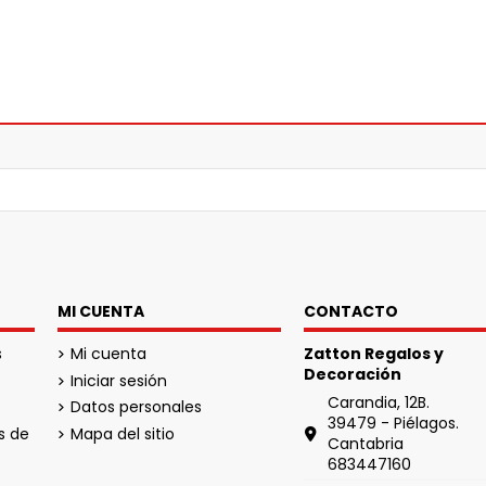
MI CUENTA
CONTACTO
s
Mi cuenta
Zatton Regalos y
Decoración
Iniciar sesión
Carandia, 12B.
Datos personales
39479 - Piélagos.
s de
Mapa del sitio
Cantabria
683447160