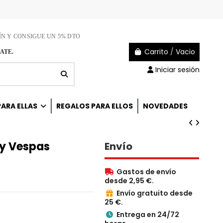
ÍN Y CONSIGUE UN 5% DTO
Carrito
/
Vacio
ATE.
Iniciar sesión
ARA ELLAS
REGALOS PARA ELLOS
NOVEDADES
 y Vespas
Envío
Gastos de envío

desde 2,95 €.
Envío gratuito desde

25 €.
Entrega en 24/72
