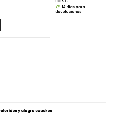
horas.
14 días para

devoluciones.
 coloridos y alegre cuadros