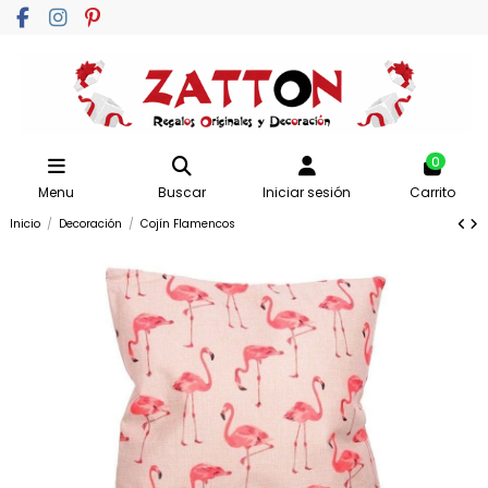
0
Menu
Buscar
Iniciar sesión
Carrito
Inicio
Decoración
Cojín Flamencos