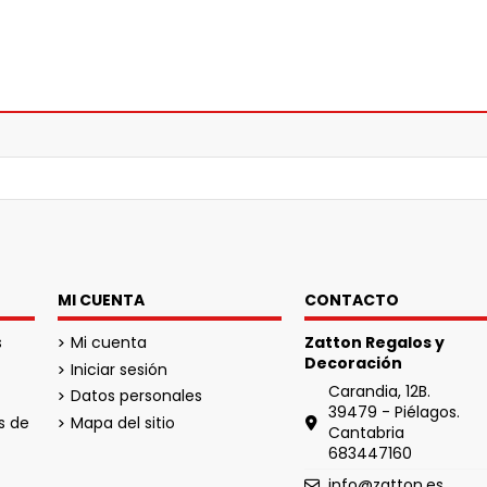
MI CUENTA
CONTACTO
s
Mi cuenta
Zatton Regalos y
Decoración
Iniciar sesión
Carandia, 12B.
Datos personales
39479 - Piélagos.
s de
Mapa del sitio
Cantabria
683447160
info@zatton.es