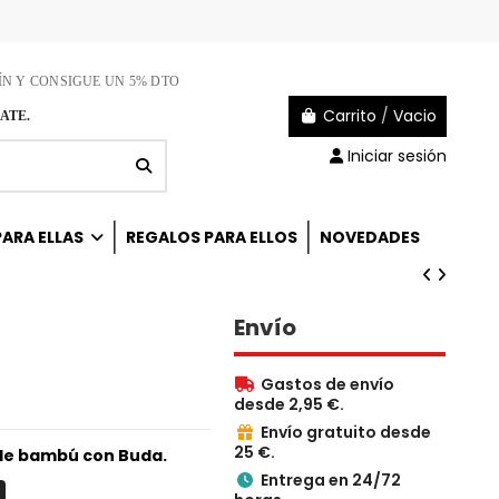
ÍN Y CONSIGUE UN 5% DTO
Carrito
/
Vacio
ATE.
Iniciar sesión
ARA ELLAS
REGALOS PARA ELLOS
NOVEDADES
Envío
Gastos de envío

desde 2,95 €.
Envío gratuito desde

25 €.
 de bambú con Buda.
Entrega en 24/72
