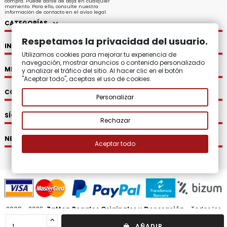
compra. Puede darse de baja en cualquier
momento. Para ello, consulte nuestra
información de contacto en el aviso legal.
CATEGORÍAS
Respetamos la privacidad del usuario.
INFORMACIÓN
Utilizamos cookies para mejorar tu experiencia de
navegación, mostrar anuncios o contenido personalizado
MI CUENTA
y analizar el tráfico del sitio. Al hacer clic en el botón
"Aceptar todo", aceptas el uso de cookies.
CONTACTO
Personalizar
SÍGUENOS
Rechazar
NEWSLETTER
Aceptar todo
2008 - 2026.
Zatton Regalos Originales y Decoración.
Todos los
derechos reservados.
AÑADIR