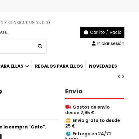
ÍN Y CONSIGUE UN 5% DTO
Carrito
/
Vacio
ATE.
Iniciar sesión
ARA ELLAS
REGALOS PARA ELLOS
NOVEDADES
o
Envío
Gastos de envío

desde 2,95 €.
Envío gratuito desde

25 €.
de la compra "Gato".
Entrega en 24/72
