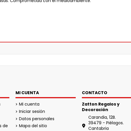
de asas. Comprometida con el medioambiente.
MI CUENTA
CONTACTO
s
Mi cuenta
Zatton Regalos y
Decoración
Iniciar sesión
Carandia, 12B.
Datos personales
39479 - Piélagos.
s de
Mapa del sitio
Cantabria