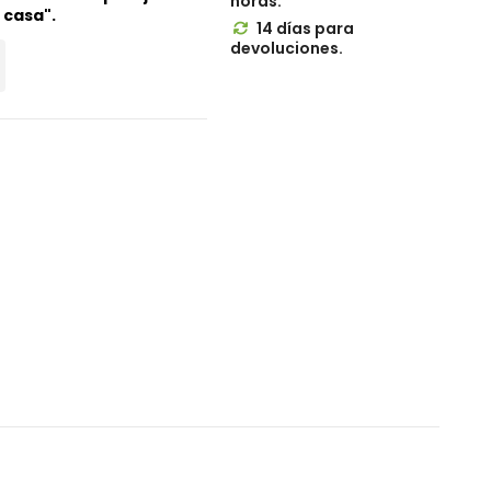
horas.
n casa".
14 días para

devoluciones.