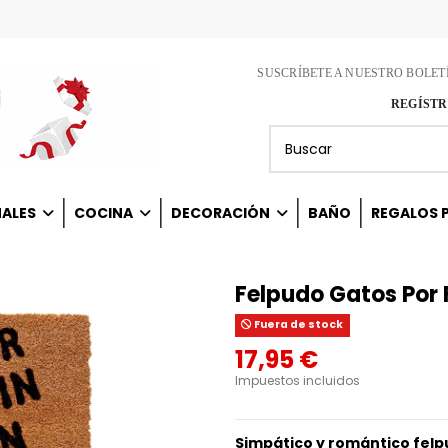
SUSCRÍBETE A NUESTRO BOLET
REGÍSTR
NALES
COCINA
DECORACIÓN
BAÑO
REGALOS P
Felpudo Gatos Por 
Fuera de stock
17,95 €
Impuestos incluidos
Simpático y romántico felp