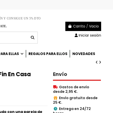
ÍN Y CONSIGUE UN 5% DTO
Carrito
/
Vacio
ATE.
Iniciar sesión
ARA ELLAS
REGALOS PARA ELLOS
NOVEDADES
Fin En Casa
Envío
Gastos de envío

desde 2,95 €.
Envío gratuito desde

25 €.
Entrega en 24/72

udo con una pareja de