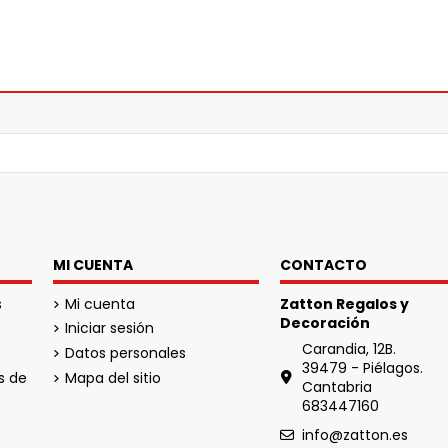
MI CUENTA
CONTACTO
s
Mi cuenta
Zatton Regalos y
Decoración
Iniciar sesión
Carandia, 12B.
Datos personales
39479 - Piélagos.
s de
Mapa del sitio
Cantabria
683447160
info@zatton.es