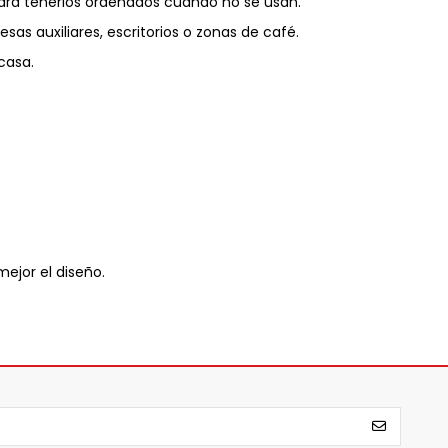
ara tenerlos ordenados cuando no se usan.
as auxiliares, escritorios o zonas de café.
casa.
ejor el diseño.