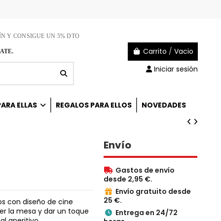
ÍN Y CONSIGUE UN 5% DTO
Carrito
/
Vacio
ATE.
Iniciar sesión
ARA ELLAS
REGALOS PARA ELLOS
NOVEDADES
Envío
Gastos de envío

desde 2,95 €.
Envío gratuito desde

25 €.
s con diseño de cine
ger la mesa y dar un toque
Entrega en 24/72

al aperitivo.