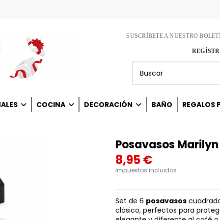
SUSCRÍBETE A NUESTRO BOLET
REGÍSTR
NALES
COCINA
DECORACIÓN
BAÑO
REGALOS P
Posavasos Marilyn
8,95 €
Impuestos incluidos
Set de 6
posavasos
cuadrado
clásico, perfectos para prote
elegante y diferente al café o 