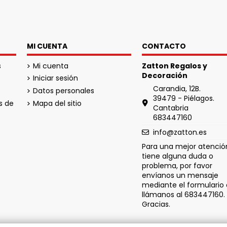
MI CUENTA
CONTACTO
s
Mi cuenta
Zatton Regalos y
Decoración
Iniciar sesión
Carandia, 12B.
Datos personales
39479 - Piélagos.
s de
Mapa del sitio
Cantabria
683447160
info@zatton.es
Para una mejor atención
tiene alguna duda o
problema, por favor
envíanos un mensaje
mediante el formulario 
llámanos al 683447160.
Gracias.