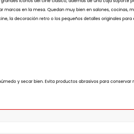
grandes iconos del cine clásico, además de una caja soporte p
tar marcas en la mesa. Quedan muy bien en salones, cocinas, mes
e, la decoración retro o los pequeños detalles originales para 
úmedo y secar bien. Evita productos abrasivos para conservar m