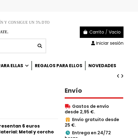
ÍN Y CONSIGUE UN 5% DTO
Carrito
/
Vacio
ATE.
Iniciar sesión
ARA ELLAS
REGALOS PARA ELLOS
NOVEDADES
Envío
Gastos de envío

desde 2,95 €.
Envío gratuito desde

25 €.
resentan 6 euros
aterial: Metal y corcho
Entrega en 24/72
