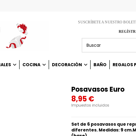
SUSCRÍBETE A NUESTRO BOLET
REGÍSTR
NALES
COCINA
DECORACIÓN
BAÑO
REGALOS P
Posavasos Euro
8,95 €
Impuestos incluidos
Set de 6 posavasos que rep
diferentes. Medidas: 9 cm.M
(base).