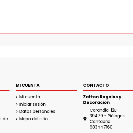
MI CUENTA
CONTACTO
s
Mi cuenta
Zatton Regalos y
Decoración
Iniciar sesión
Carandia, 12B.
Datos personales
39479 - Piélagos.
s de
Mapa del sitio
Cantabria
683447160