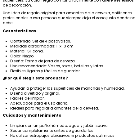
superficies. Su color negro combina fácilmente con diferentes estilos
de decoración.
Una idea de regalo original para amantes de la cerveza, anfitriones
profesionales o esa persona que siempre deja el vaso justo donde no
debe.
Características
Contenido: Set de 4 posavasos.
Medidas aproximadas: 11 x 10 cm.
Material: Silicona.
Color: Negro.
Diseño: Forma de jarra de cerveza.
Uso recomendado: Vasos, tazas, botellas y latas.
Flexibles, ligeros y fáciles de guardar.
¿Por qué elegir este producto?
Ayudan a proteger las superficies de manchas y humedad.
Diseño divertido y original.
Fáciles de limpiar.
Adecuados para el uso diario.
Ideales para regalar a amantes de la cerveza.
Cuidados y mantenimiento
Limpiar con un paño húmedo, agua y jabón suave.
Secar completamente antes de guardarlos.
No utilizar estropajos abrasivos ni productos químicos