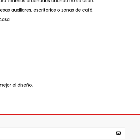
ara tenerlos ordenados cuando no se usan.
as auxiliares, escritorios o zonas de café.
casa.
ejor el diseño.