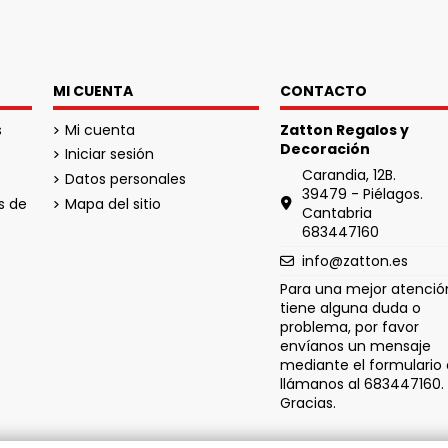
MI CUENTA
CONTACTO
s
Mi cuenta
Zatton Regalos y
Decoración
Iniciar sesión
Carandia, 12B.
Datos personales
39479 - Piélagos.
s de
Mapa del sitio
Cantabria
683447160
info@zatton.es
Para una mejor atención
tiene alguna duda o
problema, por favor
envíanos un mensaje
mediante el formulario 
llámanos al 683447160.
Gracias.