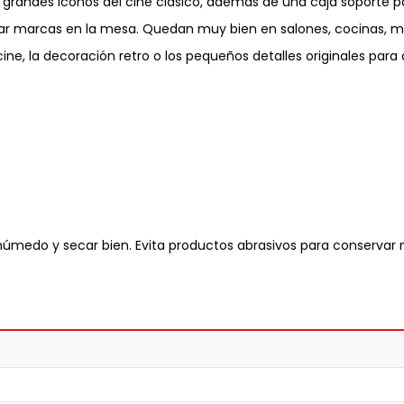
grandes iconos del cine clásico, además de una caja soporte p
tar marcas en la mesa. Quedan muy bien en salones, cocinas, mes
e, la decoración retro o los pequeños detalles originales para 
úmedo y secar bien. Evita productos abrasivos para conservar m