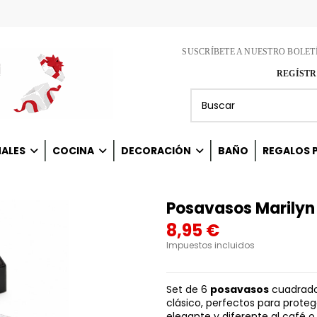
SUSCRÍBETE A NUESTRO BOLET
REGÍSTR
NALES
COCINA
DECORACIÓN
BAÑO
REGALOS P
Posavasos Marilyn
8,95 €
Impuestos incluidos
Set de 6
posavasos
cuadrado
clásico, perfectos para prote
elegante y diferente al café o 