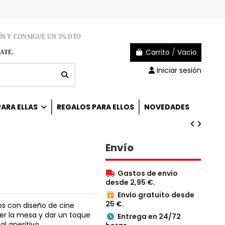
ÍN Y CONSIGUE UN 5% DTO
Carrito
/
Vacio
ATE.
Iniciar sesión
ARA ELLAS
REGALOS PARA ELLOS
NOVEDADES
Envío
Gastos de envío

desde 2,95 €.
Envío gratuito desde

25 €.
s con diseño de cine
ger la mesa y dar un toque
Entrega en 24/72

al aperitivo.