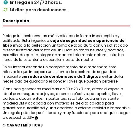
Entrega en 24/72 horas.

14 días para devoluciones.

Descripción
Protege tus pertenencias más valiosas de forma imperceptible y
estilizada. Esta ingeniosa
caja de seguridad con apariencia de
libro
imita a la perfección un tomo de tapa dura con un sofisticado
diseño ilustrado del rostro de un Buda en tonos neutros y dorados,
permitiendo que se integre de manera totalmente natural entre tus
libros de la estantería o sobre la mesita de noche.
En su interior esconde un compartimento de almacenamiento
reforzado que incorpora un sistema de apertura de seguridad
mediante
cerradura de combinación de 3 dígitos
, evitando la
necesidad de guardar o esconder llaves que puedan perderse.
Con unas generosas medidas de 30 x 23 x 7 cm, ofrece el espacio
ideal para resguardar joyas, dinero en efectivo, pasaportes, llaves,
cartas o documentos importantes. Está fabricada en resistente
madera DM y acabada con materiales de alta calidad para
garantizar durabilidad y una apariencia externa realista e impecable.
Un regalo práctico, sofisticado y muy funcional para cualquier hogar
o despacho. 🧘‍♂️🔑🏠
✨ CARACTERÍSTICAS