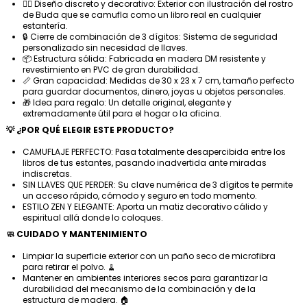
🧘‍♂️ Diseño discreto y decorativo: Exterior con ilustración del rostro
de Buda que se camufla como un libro real en cualquier
estantería.
🔒 Cierre de combinación de 3 dígitos: Sistema de seguridad
personalizado sin necesidad de llaves.
📦 Estructura sólida: Fabricada en madera DM resistente y
revestimiento en PVC de gran durabilidad.
📏 Gran capacidad: Medidas de 30 x 23 x 7 cm, tamaño perfecto
para guardar documentos, dinero, joyas u objetos personales.
🎁 Idea para regalo: Un detalle original, elegante y
extremadamente útil para el hogar o la oficina.
💡 ¿POR QUÉ ELEGIR ESTE PRODUCTO?
CAMUFLAJE PERFECTO: Pasa totalmente desapercibida entre los
libros de tus estantes, pasando inadvertida ante miradas
indiscretas.
SIN LLAVES QUE PERDER: Su clave numérica de 3 dígitos te permite
un acceso rápido, cómodo y seguro en todo momento.
ESTILO ZEN Y ELEGANTE: Aporta un matiz decorativo cálido y
espiritual allá donde lo coloques.
🧼 CUIDADO Y MANTENIMIENTO
Limpiar la superficie exterior con un paño seco de microfibra
para retirar el polvo. 🧹
Mantener en ambientes interiores secos para garantizar la
durabilidad del mecanismo de la combinación y de la
estructura de madera. 🏠