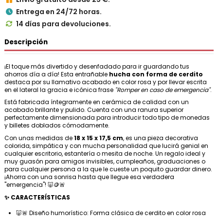
Entrega en 24/72 horas.

14 días para devoluciones.

Descripción
¡El toque más divertido y desenfadado para ir guardando tus
ahorros día a día! Esta entrañable
hucha con forma de cerdito
destaca por su llamativo acabado en color rosa y por llevar escrita
en el lateral la gracia e icónica frase
"Romper en caso de emergencia"
.
Está fabricada íntegramente en cerámica de calidad con un
acabado brillante y pulido. Cuenta con una ranura superior
perfectamente dimensionada para introducir todo tipo de monedas
y billetes doblados cómodamente.
Con unas medidas de
18 x 15 x 17,5 cm
, es una pieza decorativa
colorida, simpática y con mucha personalidad que lucirá genial en
cualquier escritorio, estantería o mesita de noche. Un regalo ideal y
muy guasón para amigos invisibles, cumpleaños, graduaciones o
para cualquier persona a la que le cueste un poquito guardar dinero.
¡Ahorra con una sonrisa hasta que llegue esa verdadera
"emergencia"! 🐷🪙🚨
✨ CARACTERÍSTICAS
🐷🚨 Diseño humorístico: Forma clásica de cerdito en color rosa