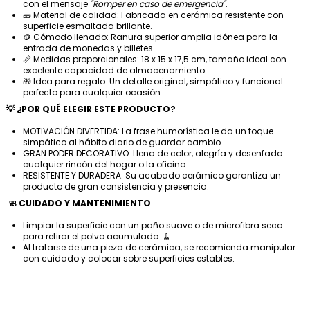
con el mensaje
"Romper en caso de emergencia"
.
🧱 Material de calidad: Fabricada en cerámica resistente con
superficie esmaltada brillante.
🪙 Cómodo llenado: Ranura superior amplia idónea para la
entrada de monedas y billetes.
📏 Medidas proporcionales: 18 x 15 x 17,5 cm, tamaño ideal con
excelente capacidad de almacenamiento.
🎁 Idea para regalo: Un detalle original, simpático y funcional
perfecto para cualquier ocasión.
💡 ¿POR QUÉ ELEGIR ESTE PRODUCTO?
MOTIVACIÓN DIVERTIDA: La frase humorística le da un toque
simpático al hábito diario de guardar cambio.
GRAN PODER DECORATIVO: Llena de color, alegría y desenfado
cualquier rincón del hogar o la oficina.
RESISTENTE Y DURADERA: Su acabado cerámico garantiza un
producto de gran consistencia y presencia.
🧼 CUIDADO Y MANTENIMIENTO
Limpiar la superficie con un paño suave o de microfibra seco
para retirar el polvo acumulado. 🧹
Al tratarse de una pieza de cerámica, se recomienda manipular
con cuidado y colocar sobre superficies estables.