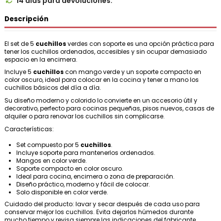
14 días para devoluciones.

Descripción
El set de 5
cuchillos
verdes con soporte es una opción práctica para
tener los cuchillos ordenados, accesibles y sin ocupar demasiado
espacio en la encimera.
Incluye 5
cuchillos
con mango verde y un soporte compacto en
color oscuro, ideal para colocar en la cocina y tener a mano los
cuchillos básicos del día a día.
Su diseño moderno y colorido lo convierte en un accesorio útil y
decorativo, perfecto para cocinas pequeñas, pisos nuevos, casas de
alquiler o para renovar los cuchillos sin complicarse.
Características:
Set compuesto por 5
cuchillos
.
Incluye soporte para mantenerlos ordenados.
Mangos en color verde.
Soporte compacto en color oscuro.
Ideal para cocina, encimera o zona de preparación.
Diseño práctico, moderno y fácil de colocar.
Solo disponible en color verde.
Cuidado del producto: lavar y secar después de cada uso para
conservar mejor los cuchillos. Evita dejarlos húmedos durante
mucho tiempo y revisa siempre las indicaciones del fabricante.