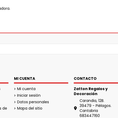
adora.
MI CUENTA
CONTACTO
s
Mi cuenta
Zatton Regalos y
Decoración
Iniciar sesión
Carandia, 12B.
Datos personales
39479 - Piélagos.
s de
Mapa del sitio
Cantabria
683447160