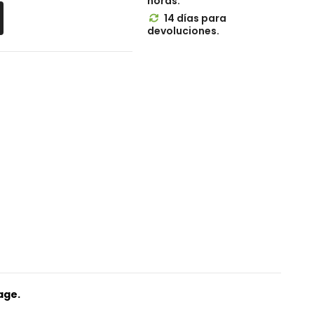
horas.
14 días para

devoluciones.
age.