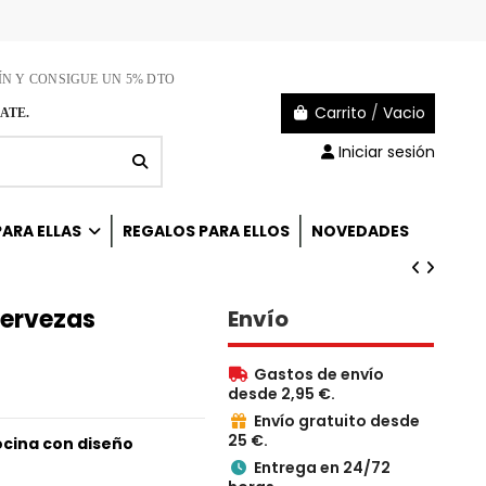
ÍN Y CONSIGUE UN 5% DTO
Carrito
/
Vacio
ATE.
Iniciar sesión
ARA ELLAS
REGALOS PARA ELLOS
NOVEDADES
ervezas
Envío
Gastos de envío

desde 2,95 €.
Envío gratuito desde

25 €.
ocina con diseño
Entrega en 24/72
