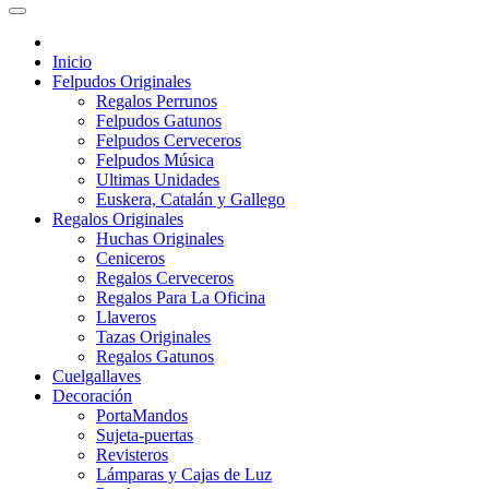
Inicio
Felpudos Originales
Regalos Perrunos
Felpudos Gatunos
Felpudos Cerveceros
Felpudos Música
Ultimas Unidades
Euskera, Catalán y Gallego
Regalos Originales
Huchas Originales
Ceniceros
Regalos Cerveceros
Regalos Para La Oficina
Llaveros
Tazas Originales
Regalos Gatunos
Cuelgallaves
Decoración
PortaMandos
Sujeta-puertas
Revisteros
Lámparas y Cajas de Luz