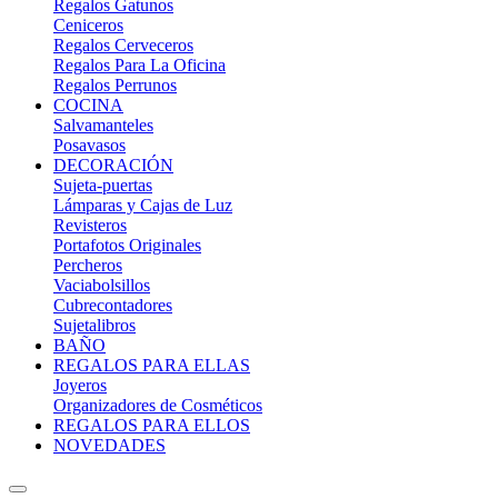
Regalos Gatunos
Ceniceros
Regalos Cerveceros
Regalos Para La Oficina
Regalos Perrunos
COCINA
Salvamanteles
Posavasos
DECORACIÓN
Sujeta-puertas
Lámparas y Cajas de Luz
Revisteros
Portafotos Originales
Percheros
Vaciabolsillos
Cubrecontadores
Sujetalibros
BAÑO
REGALOS PARA ELLAS
Joyeros
Organizadores de Cosméticos
REGALOS PARA ELLOS
NOVEDADES