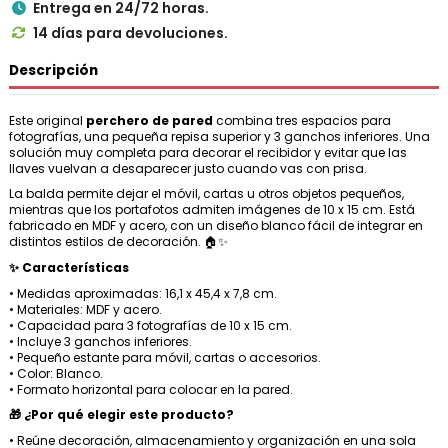
Entrega en 24/72 horas.

14 días para devoluciones.

Descripción
Este original
perchero de pared
combina tres espacios para
fotografías, una pequeña repisa superior y 3 ganchos inferiores. Una
solución muy completa para decorar el recibidor y evitar que las
llaves vuelvan a desaparecer justo cuando vas con prisa.
La balda permite dejar el móvil, cartas u otros objetos pequeños,
mientras que los portafotos admiten imágenes de 10 x 15 cm. Está
fabricado en MDF y acero, con un diseño blanco fácil de integrar en
distintos estilos de decoración. 🏠✨
✨ Características
• Medidas aproximadas: 16,1 x 45,4 x 7,8 cm.
• Materiales: MDF y acero.
• Capacidad para 3 fotografías de 10 x 15 cm.
• Incluye 3 ganchos inferiores.
• Pequeño estante para móvil, cartas o accesorios.
• Color: Blanco.
• Formato horizontal para colocar en la pared.
🎁 ¿Por qué elegir este producto?
• Reúne decoración, almacenamiento y organización en una sola