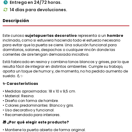
Entrega en 24/72 horas.

14 días para devoluciones.

Descripción
Este curioso
sujetapuertas decorativo
representa a un
hombre
inclinado, como si estuviera haciendo todo el esfuerzo necesario
para evitar que la puerta se cierre. Una solución funcional para
dormitorios, salones, despachos o cualquier rincón donde las
corrientes de aire tengan demasiada iniciativa.
Está fabricado en resina y combina tonos blancos y grises, por lo que
resulta fácil de integrar en distintos ambientes. Cumple su trabajo,
aporta un toque de humor y, de momento, no ha pedido aumento de
sueldo. 💪✨
✨ Características
• Medidas aproximadas: 18 x 10 x 9,5 cm.
• Material: Resina.
• Diseño con forma de hombre.
• Colores predominantes: Blanco y gris.
• Uso decorativo y funcional.
• Recomendado para interiores.
🎁 ¿Por qué elegir este producto?
• Mantiene la puerta abierta de forma original.