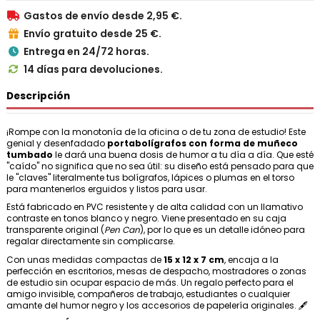
Gastos de envío desde 2,95 €.

Envío gratuito desde 25 €.

Entrega en 24/72 horas.

14 días para devoluciones.

Descripción
¡Rompe con la monotonía de la oficina o de tu zona de estudio! Este
genial y desenfadado
portabolígrafos con forma de muñeco
tumbado
le dará una buena dosis de humor a tu día a día. Que esté
"caído" no significa que no sea útil: su diseño está pensado para que
le "claves" literalmente tus bolígrafos, lápices o plumas en el torso
para mantenerlos erguidos y listos para usar.
Está fabricado en PVC resistente y de alta calidad con un llamativo
contraste en tonos blanco y negro. Viene presentado en su caja
transparente original (
Pen Can
), por lo que es un detalle idóneo para
regalar directamente sin complicarse.
Con unas medidas compactas de
15 x 12 x 7 cm
, encaja a la
perfección en escritorios, mesas de despacho, mostradores o zonas
de estudio sin ocupar espacio de más. Un regalo perfecto para el
amigo invisible, compañeros de trabajo, estudiantes o cualquier
amante del humor negro y los accesorios de papelería originales. 🖋️