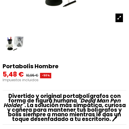
Portabolis Hombre
5,48 €
10,95 €
-50%
Impuestos incluidos
Divertido y original
portabolígrafos con
forma de figura humana
"Dead Man Pen
Holder"
. La solución más simpática, curiosa
y cañera para mantener tus bolígrafos y
bolis siempre a mano mientras le das un
toque desenfadado a tu escritorio. 🖊️