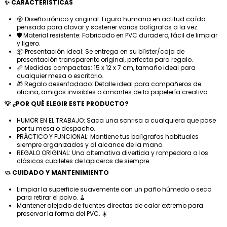
✨ CARACTERÍSTICAS
😵 Diseño irónico y original: Figura humana en actitud caída
pensada para clavar y sostener varios bolígrafos a la vez.
🛡️ Material resistente: Fabricado en PVC duradero, fácil de limpiar
y ligero.
📦 Presentación ideal: Se entrega en su blíster/caja de
presentación transparente original, perfecta para regalo.
📏 Medidas compactas: 15 x 12 x 7 cm, tamaño ideal para
cualquier mesa o escritorio.
🎁 Regalo desenfadado: Detalle ideal para compañeros de
oficina, amigos invisibles o amantes de la papelería creativa.
💡 ¿POR QUÉ ELEGIR ESTE PRODUCTO?
HUMOR EN EL TRABAJO: Saca una sonrisa a cualquiera que pase
por tu mesa o despacho.
PRÁCTICO Y FUNCIONAL: Mantiene tus bolígrafos habituales
siempre organizados y al alcance de la mano.
REGALO ORIGINAL: Una alternativa divertida y rompedora a los
clásicos cubiletes de lapiceros de siempre.
🧼 CUIDADO Y MANTENIMIENTO
Limpiar la superficie suavemente con un paño húmedo o seco
para retirar el polvo. 🧹
Mantener alejado de fuentes directas de calor extremo para
preservar la forma del PVC. ☀️