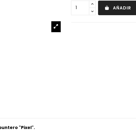
AÑADIR
untero "Pixel".