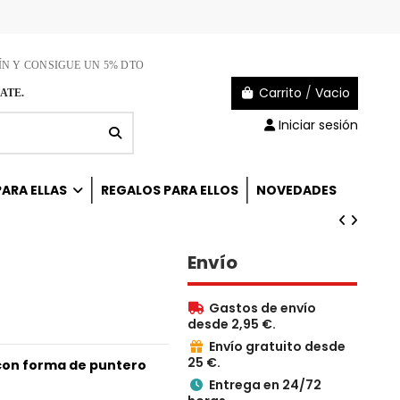
ÍN Y CONSIGUE UN 5% DTO
Carrito
/
Vacio
ATE.
Iniciar sesión
ARA ELLAS
REGALOS PARA ELLOS
NOVEDADES
Envío
Gastos de envío

desde 2,95 €.
Envío gratuito desde

25 €.
 con forma de puntero
Entrega en 24/72
