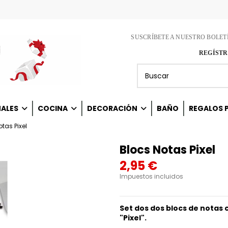
SUSCRÍBETE A NUESTRO BOLET
REGÍSTR
NALES
COCINA
DECORACIÓN
BAÑO
REGALOS P
tas Pixel
Blocs Notas Pixel
2,95 €
Impuestos incluidos
Set dos dos blocs de notas
"Pixel".