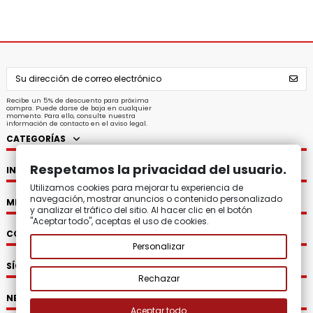
Recibe un 5% de descuento para próxima
compra. Puede darse de baja en cualquier
momento. Para ello, consulte nuestra
información de contacto en el aviso legal.
CATEGORÍAS
Respetamos la privacidad del usuario.
INFORMACIÓN
Utilizamos cookies para mejorar tu experiencia de
navegación, mostrar anuncios o contenido personalizado
MI CUENTA
y analizar el tráfico del sitio. Al hacer clic en el botón
"Aceptar todo", aceptas el uso de cookies.
CONTACTO
Personalizar
SÍGUENOS
Rechazar
NEWSLETTER
Aceptar todo