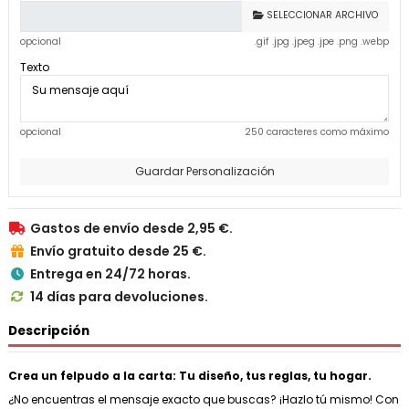
SELECCIONAR ARCHIVO
opcional
.gif .jpg .jpeg .jpe .png .webp
Texto
opcional
250 caracteres como máximo
Guardar Personalización
Gastos de envío desde 2,95 €.

Envío gratuito desde 25 €.

Entrega en 24/72 horas.

14 días para devoluciones.

Descripción
Crea un felpudo a la carta: Tu diseño, tus reglas, tu hogar.
¿No encuentras el mensaje exacto que buscas? ¡Hazlo tú mismo! Con