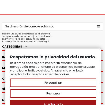
Recibe un 5% de descuento para próxima
compra. Puede darse de baja en cualquier
momento. Para ello, consulte nuestra
información de contacto en el aviso legal.
CATEGORÍAS
Respetamos la privacidad del usuario.
INFORMACIÓN
Utilizamos cookies para mejorar tu experiencia de
navegación, mostrar anuncios o contenido personalizado
MI CUENTA
y analizar el tráfico del sitio. Al hacer clic en el botón
"Aceptar todo", aceptas el uso de cookies.
CONTACTO
Personalizar
SÍGUENOS
Rechazar
NEWSLETTER
Aceptar todo