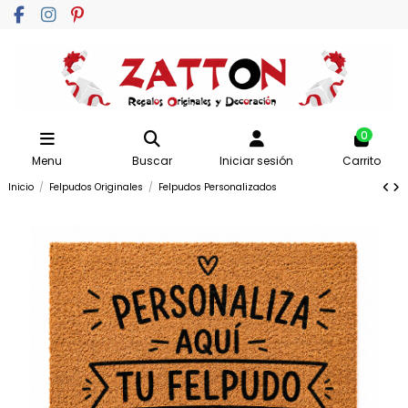
0
Menu
Buscar
Iniciar sesión
Carrito
Inicio
Felpudos Originales
Felpudos Personalizados