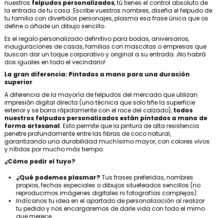
nuestros
felpudos personalizados
, tú tienes el control absoluto de
la entrada de tu casa. Escribe vuestros nombres, diseña el felpudo de
tu familia con divertidos personajes, plasma esa frase única que os
define o añade un dibujo sencillo.
Es el regalo personalizado definitivo para bodas, aniversarios,
inauguraciones de casas, familias con mascotas o empresas que
buscan dar un toque corporativo y original a su entrada. ¡No habrá
dos iguales en todo el vecindario!
La gran diferencia: Pintados a mano para una duración
superior
A diferencia de la mayoría de felpudos del mercado que utilizan
impresión digital directa (una técnica que solo tiñe la superficie
exterior y se borra rápidamente con el roce del calzado),
todos
nuestros felpudos personalizados están pintados a mano de
forma artesanal
. Esto permite que la pintura de alta resistencia
penetre profundamente entre las fibras de coco natural,
garantizando una durabilidad muchísimo mayor, con colores vivos
y nítidos por mucho más tiempo.
¿Cómo pedir el tuyo?
¿Qué podemos plasmar?
Tus frases preferidas, nombres
propios, fechas especiales o dibujos silueteados sencillos (no
reproducimos imágenes digitales ni fotografías complejas).
Indícanos tu idea en el apartado de personalización al realizar
tu pedido y nos encargaremos de darle vida con todo el mimo
que merece.