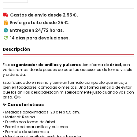
Gastos de envío desde 2,95 €.

Envío gratuito desde 25 €.

Entrega en 24/72 horas.

14 días para devoluciones.

Descripción
Este
organizador de anillos y pulseras
tiene forma de
árbol
, con
varias ramas donde puedes colocar tus accesorios de forma visible
y ordenada.
Está fabricado en resina y tiene un formato compacto que encaja
bien en tocadores, cómodas o mesitas. Una forma sencilla de evitar
que los anillos desaparezcan misteriosamente justo cuando vas con
prisa. 😏✨
✨ Características
• Medidas aproximadas: 20 x 14 x 5,5 cm.
• Material: Resina.
• Diseño con forma de árbol.
• Permite colocar anillos y pulseras.
• Formato de sobremesa.
• Ideal para dormitorio, vestidor o tocador.