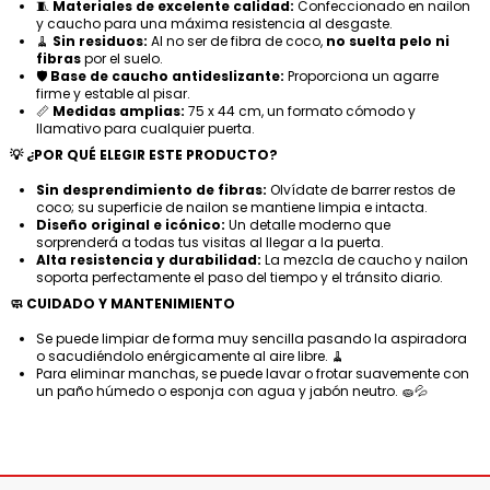
🧵
Materiales de excelente calidad:
Confeccionado en nailon
y caucho para una máxima resistencia al desgaste.
🧹
Sin residuos:
Al no ser de fibra de coco,
no suelta pelo ni
fibras
por el suelo.
🛡️
Base de caucho antideslizante:
Proporciona un agarre
firme y estable al pisar.
📏
Medidas amplias:
75 x 44 cm, un formato cómodo y
llamativo para cualquier puerta.
💡 ¿POR QUÉ ELEGIR ESTE PRODUCTO?
Sin desprendimiento de fibras:
Olvídate de barrer restos de
coco; su superficie de nailon se mantiene limpia e intacta.
Diseño original e icónico:
Un detalle moderno que
sorprenderá a todas tus visitas al llegar a la puerta.
Alta resistencia y durabilidad:
La mezcla de caucho y nailon
soporta perfectamente el paso del tiempo y el tránsito diario.
🧼 CUIDADO Y MANTENIMIENTO
Se puede limpiar de forma muy sencilla pasando la aspiradora
o sacudiéndolo enérgicamente al aire libre. 🧹
Para eliminar manchas, se puede lavar o frotar suavemente con
un paño húmedo o esponja con agua y jabón neutro. 🧽💦