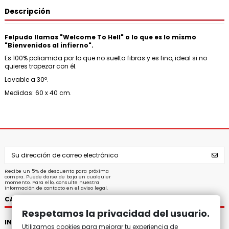
Descripción
Felpudo llamas "Welcome To Hell" o lo que es lo mismo
"Bienvenidos al infierno".
Es 100% poliamida por lo que no suelta fibras y es fino, ideal si no
quieres tropezar con él.
Lavable a 30º.
Medidas: 60 x 40 cm.
Recibe un 5% de descuento para próxima
compra. Puede darse de baja en cualquier
momento. Para ello, consulte nuestra
información de contacto en el aviso legal.
CATEGORÍAS
Respetamos la privacidad del usuario.
INFORMACIÓN
Utilizamos cookies para mejorar tu experiencia de