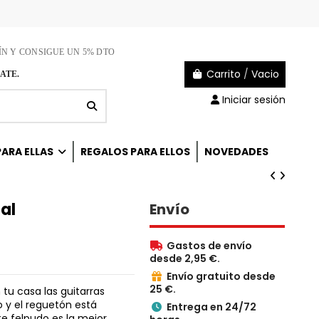
ÍN Y CONSIGUE UN 5% DTO
Carrito
/
Vacio
ATE.
Iniciar sesión
ARA ELLAS
REGALOS PARA ELLOS
NOVEDADES
al
Envío
Gastos de envío

desde 2,95 €.
Envío gratuito desde

25 €.
n tu casa las guitarras
o y el reguetón está
Entrega en 24/72

e felpudo es la mejor