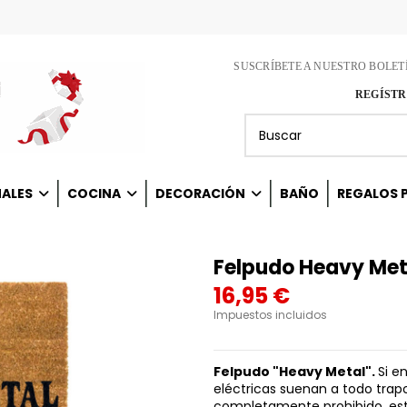
SUSCRÍBETE A NUESTRO BOLET
REGÍSTR
NALES
COCINA
DECORACIÓN
BAÑO
REGALOS P
Felpudo Heavy Met
16,95 €
Impuestos incluidos
Felpudo "Heavy Metal"
.
Si e
eléctricas suenan a todo trap
completamente prohibido, est