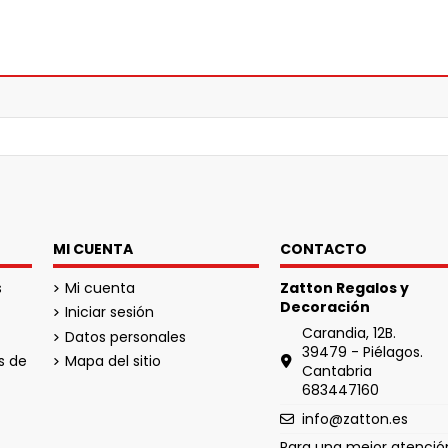
MI CUENTA
CONTACTO
s
Mi cuenta
Zatton Regalos y
Decoración
Iniciar sesión
Carandia, 12B.
Datos personales
39479 - Piélagos.
s de
Mapa del sitio
Cantabria
683447160
info@zatton.es
Para una mejor atención