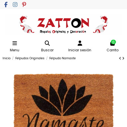
0
Menu
Buscar
Iniciar sesión
Carrito
Inicio
Felpudos Originales
Felpudo Namaste