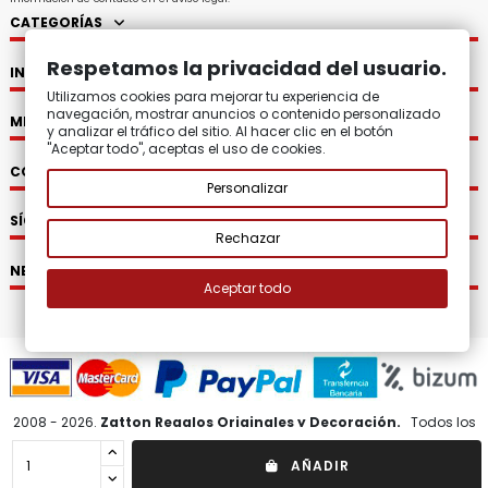
CATEGORÍAS
Respetamos la privacidad del usuario.
INFORMACIÓN
Utilizamos cookies para mejorar tu experiencia de
navegación, mostrar anuncios o contenido personalizado
MI CUENTA
y analizar el tráfico del sitio. Al hacer clic en el botón
"Aceptar todo", aceptas el uso de cookies.
CONTACTO
Personalizar
SÍGUENOS
Rechazar
NEWSLETTER
Aceptar todo
2008 - 2026.
Zatton Regalos Originales y Decoración.
Todos los
derechos reservados.
AÑADIR