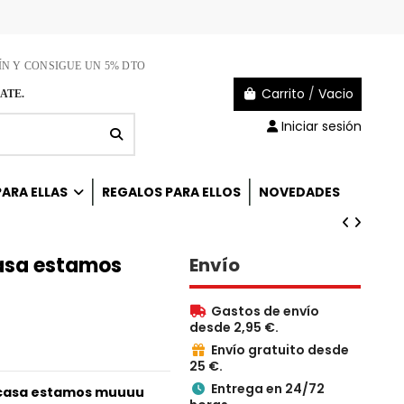
ÍN Y CONSIGUE UN 5% DTO
Carrito
/
Vacio
ATE.
Iniciar sesión
ARA ELLAS
REGALOS PARA ELLOS
NOVEDADES
casa estamos
Envío
Gastos de envío

desde 2,95 €.
Envío gratuito desde

25 €.
Entrega en 24/72

 casa estamos muuuu