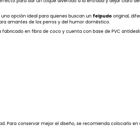
rfecto para dar un toque divertido a la entrada y dejar claro de
en una opción ideal para quienes buscan un
felpudo
original, di
ara amantes de los perros y del humor doméstico.
 fabricado en fibra de coco y cuenta con base de PVC antidesl
edad. Para conservar mejor el diseño, se recomienda colocarlo en 