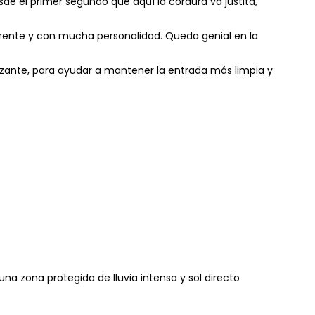
sde el primer segundo que aquí la cordura va justita,
ferente y con mucha personalidad. Queda genial en la
izante, para ayudar a mantener la entrada más limpia y
una zona protegida de lluvia intensa y sol directo