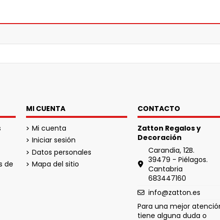
MI CUENTA
CONTACTO
s
Mi cuenta
Zatton Regalos y
Decoración
Iniciar sesión
Carandia, 12B.
Datos personales
39479 - Piélagos.
s de
Mapa del sitio
Cantabria
683447160
info@zatton.es
Para una mejor atención
tiene alguna duda o