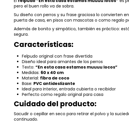
El
felpudo “En esta casa estamos muuuu locos”
es pe
pero el buen rollo va de sobra.
Su diseño con perros y su frase graciosa lo convierten 
puerta de casa, en pisos con mascotas o como regalo p
Además de bonito y simpático, también es práctico: está
segura.
Características:
Felpudo original con frase divertida
Diseño ideal para amantes de los perros
Texto:
“En esta casa estamos muuuu locos”
Medidas:
60 x 40 cm
Material:
fibra de coco
Base:
PVC antideslizante
Ideal para interior, entrada cubierta o recibidor
Perfecto como regalo original para casa
Cuidado del producto:
Sacudir o cepillar en seco para retirar el polvo y la suci
continuado.