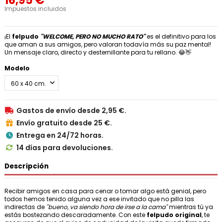
16,95 €
Impuestos incluidos
¡El
felpudo
"WELCOME, PERO NO MUCHO RATO"
es el definitivo para los
que aman a sus amigos, pero valoran todavía más su paz mental!
Un mensaje claro, directo y desternillante para tu rellano. 😂👋
Modelo
Gastos de envío desde 2,95 €.

Envío gratuito desde 25 €.

Entrega en 24/72 horas.

14 días para devoluciones.

Descripción
Recibir amigos en casa para cenar o tomar algo está genial, pero
todos hemos tenido alguna vez a ese invitado que no pilla las
indirectas de
"bueno, va siendo hora de irse a la cama"
mientras tú ya
estás bostezando descaradamente. Con este
felpudo original
, te