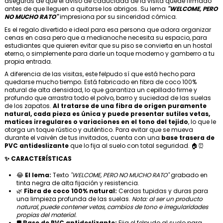
aseguras de que el aviso de caducidad de la visita quede firmado
antes de que lleguen a quitarse los abrigos. Su lema
"WELCOME, PERO
NO MUCHO RATO"
impresiona por su sinceridad cómica.
Es el regalo divertido e ideal para esa persona que adora organizar
cenas en casa pero que a medianoche necesita su espacio, para
estudiantes que quieren evitar que su piso se convierta en un hostal
eterno, o simplemente para darle un toque moderno y gamberro a tu
propia entrada.
A diferencia de las visitas, este felpudo sí que está hecho para
quedarse mucho tiempo. Está fabricado en fibra de coco 100%
natural de alta densidad, lo que garantiza un cepillado firme y
profundo que arrastra todo el polvo, barro y suciedad de las suelas
de los zapatos.
Al tratarse de una fibra de origen puramente
natural, cada pieza es única y puede presentar sutiles vetas,
matices irregulares o variaciones en el tono del tejido
, lo que le
otorga un toque rústico y auténtico. Para evitar que se mueva
durante el vaivén de tus invitados, cuenta con una
base trasera de
PVC antideslizante
que lo fija al suelo con total seguridad. 🏠⏰
✨ CARACTERÍSTICAS
😂
El lema:
Texto
"WELCOME, PERO NO MUCHO RATO"
grabado en
tinta negra de alta fijación y resistencia.
🌿
Fibra de coco 100% natural:
Cerdas tupidas y duras para
una limpieza profunda de las suelas.
Nota: al ser un producto
natural, puede contener vetas, cambios de tono e irregularidades
propias del material.
🛡️
Base de PVC antideslizante:
Fija el felpudo al suelo para