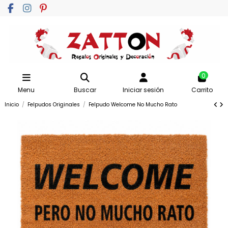
0
Menu
Buscar
Iniciar sesión
Carrito
Inicio
Felpudos Originales
Felpudo Welcome No Mucho Rato