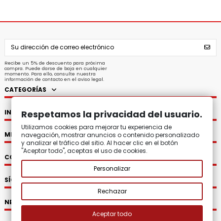
Recibe un 5% de descuento para próxima
compra. Puede darse de baja en cualquier
momento. Para ello, consulte nuestra
información de contacto en el aviso legal.
CATEGORÍAS
INFORMACIÓN
Respetamos la privacidad del usuario.
Utilizamos cookies para mejorar tu experiencia de
MI CUENTA
navegación, mostrar anuncios o contenido personalizado
y analizar el tráfico del sitio. Al hacer clic en el botón
"Aceptar todo", aceptas el uso de cookies.
CONTACTO
Personalizar
SÍGUENOS
Rechazar
NEWSLETTER
Aceptar todo