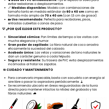
evitar resbalones o desplazamientos.
📏
Medidas disponibles:
Modelo con combinaciones de
tamaño tanto en medida estándar de
60 x 40 cm
como en
formato más amplio de
70 x 40 cm
(con 1,5 cm de grosor).
🏡
Uso recomendado:
Perfecto para recibidores, pisos,
entradas cubiertas o zonas de paso.
💡 ¿POR QUÉ ELEGIR ESTE PRODUCTO?
Sinceridad cómica:
Pon límites de tiempo a las visitas con
mucha elegancia y humor.
Gran poder de cepillado:
La fibra natural de coco arrastra
eficazmente la suciedad del calzado.
Acabado único:
Las vetas y variaciones de tono naturales le
dan un carácter genuino a cada felpudo.
Seguro y resistente:
Su trasera de PVC evita desplazamientos
incómodos al frotar los zapatos.
🧼 CUIDADO Y MANTENIMIENTO
Para conservarlo impecable, basta con sacudirlo con energía al
aire libre o pasar la aspiradora periódicamente. 🧹
Se recomienda ubicarlo en áreas resguardadas de la lluvia
directa para mantener intactos la nitidez del grabado y las
fibras naturales. 🌧️