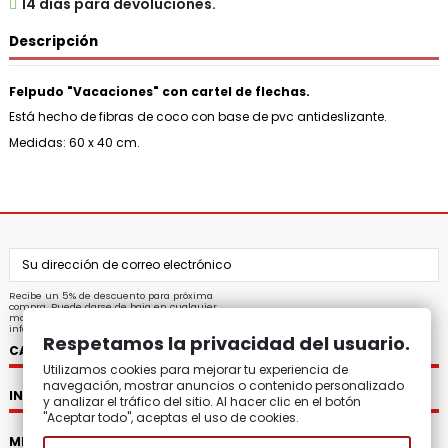

14 días para devoluciones.
Descripción
Felpudo "Vacaciones" con cartel de flechas.
Está hecho de fibras de coco con base de pvc antideslizante.
Medidas: 60 x 40 cm.
Recibe un 5% de descuento para próxima
compra. Puede darse de baja en cualquier
momento. Para ello, consulte nuestra
información de contacto en el aviso legal.
Respetamos la privacidad del usuario.
CATEGORÍAS
Utilizamos cookies para mejorar tu experiencia de
navegación, mostrar anuncios o contenido personalizado
INFORMACIÓN
y analizar el tráfico del sitio. Al hacer clic en el botón
"Aceptar todo", aceptas el uso de cookies.
MI CUENTA