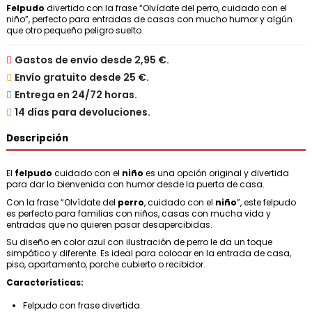
Felpudo
divertido con la frase “Olvídate del perro, cuidado con el
niño”, perfecto para entradas de casas con mucho humor y algún
que otro pequeño peligro suelto.

Gastos de envío desde 2,95 €.

Envío gratuito desde 25 €.

Entrega en 24/72 horas.

14 días para devoluciones.
Descripción
El
felpudo
cuidado con el
niño
es una opción original y divertida
para dar la bienvenida con humor desde la puerta de casa.
Con la frase “Olvídate del
perro
, cuidado con el
niño
”, este felpudo
es perfecto para familias con niños, casas con mucha vida y
entradas que no quieren pasar desapercibidas.
Su diseño en color azul con ilustración de perro le da un toque
simpático y diferente. Es ideal para colocar en la entrada de casa,
piso, apartamento, porche cubierto o recibidor.
Características:
Felpudo con frase divertida.