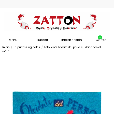
0
Menu
Buscar
Iniciar sesión
Carrito
Inicio
Felpudos Originales
Felpudo “Olvídate del perro, cuidado con el
niño”